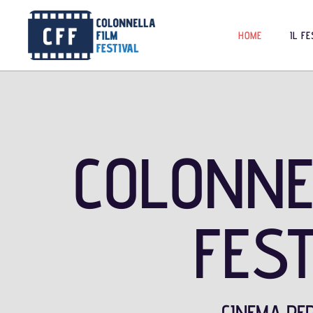
HOME
IL F
COLONNE
FES
CINEMA PE